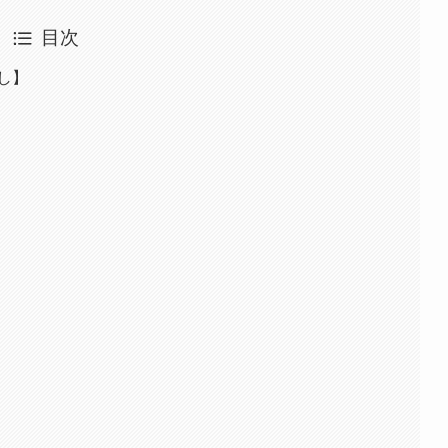
目次
し】