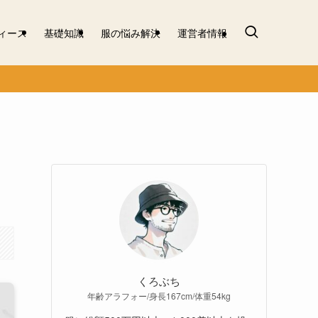
ィース
基礎知識
服の悩み解決
運営者情報
くろぶち
年齢アラフォー/身長167cm/体重54kg